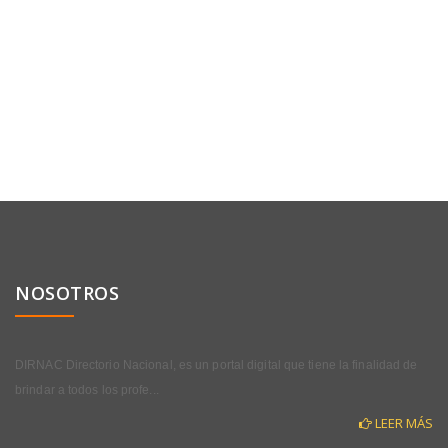
NOSOTROS
DIRNAC Directorio Nacional, es un portal digital que tiene la finalidad de
brindar a todos los profe...
LEER MÁS