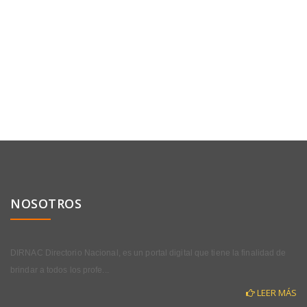
NOSOTROS
DIRNAC Directorio Nacional, es un portal digital que tiene la finalidad de
brindar a todos los profe...
LEER MÁS