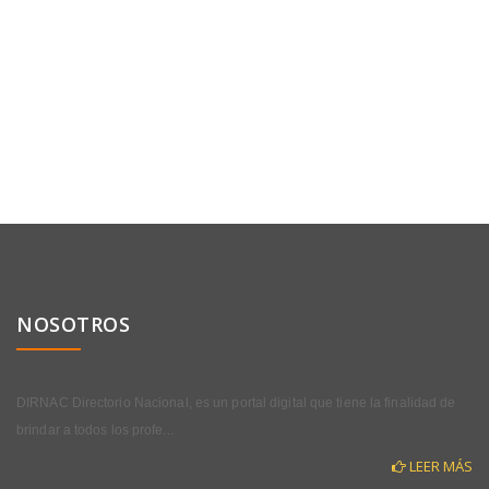
NOSOTROS
DIRNAC Directorio Nacional, es un portal digital que tiene la finalidad de
brindar a todos los profe...
LEER MÁS